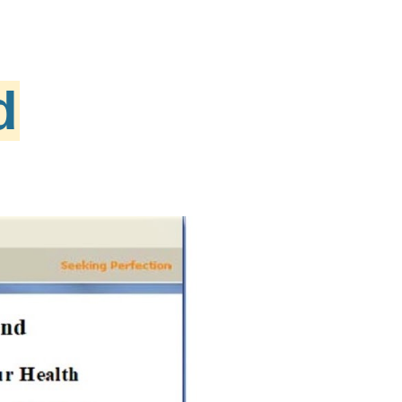
ion
d